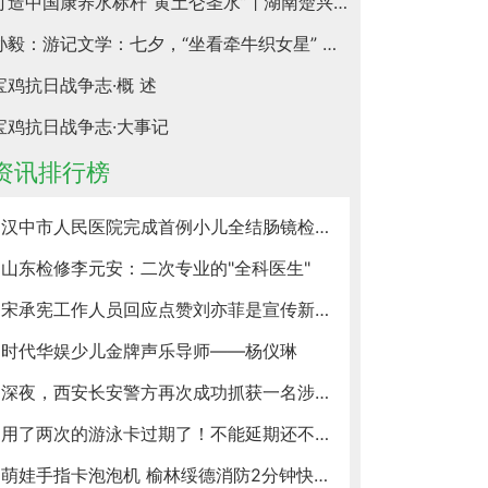
打造中国康养水标杆“黄土仑圣水” | 湖南楚兴神泉井饮品有限公司
孙毅：游记文学：七夕，“坐看牵牛织女星” ——感悟唐诗爱情坚贞的“平平淡淡”才是真
宝鸡抗日战争志·概 述
宝鸡抗日战争志·大事记
资讯排行榜
汉中市人民医院完成首例小儿全结肠镜检查及手术
山东检修李元安：二次专业的"全科医生"
宋承宪工作人员回应点赞刘亦菲是宣传新剧手滑，两人不可能复合
时代华娱少儿金牌声乐导师——杨仪琳
深夜，西安长安警方再次成功抓获一名涉嫌黑灰产交易犯罪嫌疑人
用了两次的游泳卡过期了！不能延期还不退？
萌娃手指卡泡泡机 榆林绥德消防2分钟快速救援