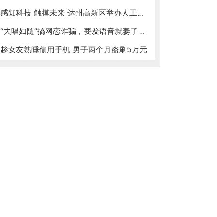
感知科技 触摸未来 达州高新区举办人工智能体验
“夫唱妇随”搞网恋诈骗，要发语音就妻子来，一男子被骗近万！
趁女友熟睡偷用手机 男子两个月盗刷5万元