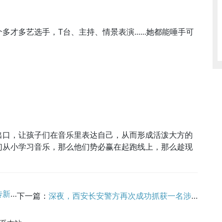
才多艺选手，T台、主持、情景表演......她都能唾手可
出口，让孩子们在音乐里表达自己，从而形成活泼大方的
们从小学习音乐，那么他们势必赢在起跑线上，那么趁现
能复合
下一篇：
深夜，西安长安警方再次成功抓获一名涉嫌黑灰产交易犯罪嫌疑人