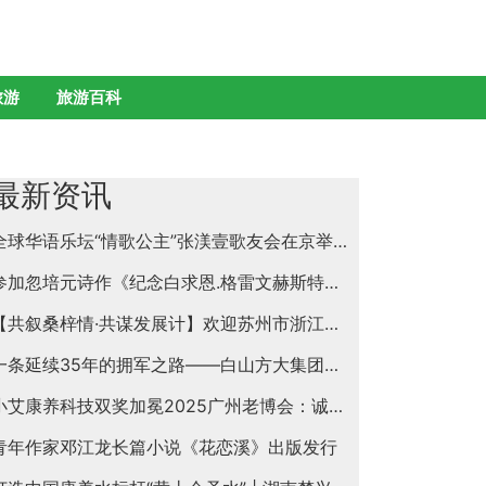
旅游
旅游百科
最新资讯
全球华语乐坛“情歌公主”张渼壹歌友会在京举行
参加忽培元诗作《纪念白求恩.格雷文赫斯特抒怀》首发阅读分享会纪闻
【共叙桑梓情·共谋发展计】欢迎苏州市浙江商会领导一行莅临苏州名仕医院参观指导
一条延续35年的拥军之路——白山方大集团慰问抗日战争、抗美援朝老兵纪实
小艾康养科技双奖加冕2025广州老博会：诚邀全球合伙人共启银发经济万亿蓝海
青年作家邓江龙长篇小说《花恋溪》出版发行