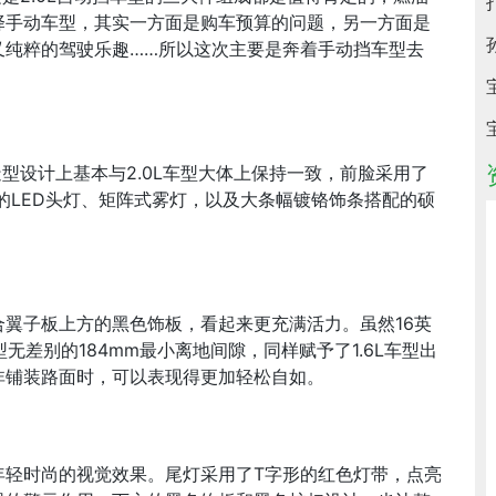
择手动车型，其实一方面是购车预算的问题，另一方面是
又纯粹的驾驶乐趣……所以这次主要是奔着手动挡车型去
造型设计上基本与2.0L车型大体上保持一致，前脸采用了
，犀利的LED头灯、矩阵式雾灯，以及大条幅镀铬饰条搭配的硕
翼子板上方的黑色饰板，看起来更充满活力。虽然16英
型无差别的184mm最小离地间隙，同样赋予了1.6L车型出
非铺装路面时，可以表现得更加轻松自如。
年轻时尚的视觉效果。尾灯采用了T字形的红色灯带，点亮