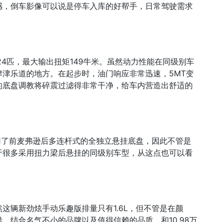
感，倒车影像可以说是停车入库的好帮手，日常驾驶需求
124匹，最大输出扭矩149牛米。虽然动力性能在同级别车
津乐道的地方。在起步时，油门响应非常迅速，5MT变
的底盘调教将碎震过滤得非常干净，给车内营造出舒适的
采用了前麦弗逊后多连杆式的全独立悬挂底盘，因此不管是
于很多采用扭力梁后悬挂的同级别车型，从这点也可以看
这辆新劲炫手动乐趣版排量只有1.6L，但不管是在颜
。结合名气不小的品牌以及值得信赖的品质，和10.98万