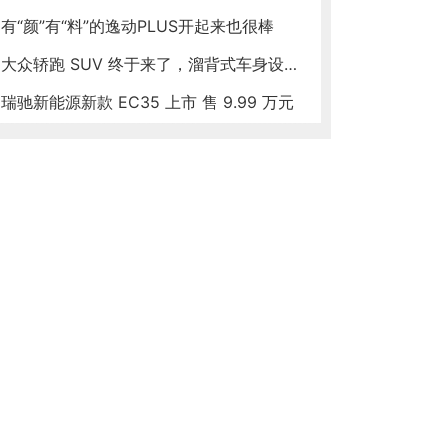
有“颜”有“料”的逸动PLUS开起来也很棒
大众轿跑 SUV 终于来了，溜背式车身设计，2.0T 发动机能爆发 220 马力
瑞驰新能源新款 EC35 上市 售 9.99 万元