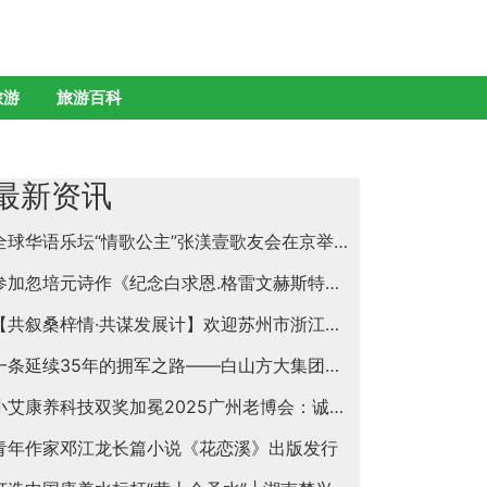
旅游
旅游百科
最新资讯
全球华语乐坛“情歌公主”张渼壹歌友会在京举行
参加忽培元诗作《纪念白求恩.格雷文赫斯特抒怀》首发阅读分享会纪闻
【共叙桑梓情·共谋发展计】欢迎苏州市浙江商会领导一行莅临苏州名仕医院参观指导
一条延续35年的拥军之路——白山方大集团慰问抗日战争、抗美援朝老兵纪实
小艾康养科技双奖加冕2025广州老博会：诚邀全球合伙人共启银发经济万亿蓝海
青年作家邓江龙长篇小说《花恋溪》出版发行