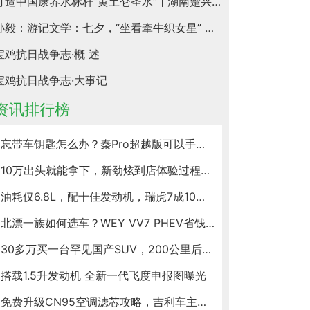
打造中国康养水标杆“黄土仑圣水” | 湖南楚兴神泉井饮品有限公司
孙毅：游记文学：七夕，“坐看牵牛织女星” ——感悟唐诗爱情坚贞的“平平淡淡”才是真
宝鸡抗日战争志·概 述
宝鸡抗日战争志·大事记
资讯排行榜
忘带车钥匙怎么办？秦Pro超越版可以手机解锁/手机没电也可以
10万出头就能拿下，新劲炫到店体验过程，配置还真不少
油耗仅6.8L，配十佳发动机，瑞虎7成10万级SUV搅局者！
北漂一族如何选车？WEY VV7 PHEV省钱省心在线圈粉，就它了
30多万买一台罕见国产SUV，200公里后，车主感叹三点
搭载1.5升发动机 全新一代飞度申报图曝光
免费升级CN95空调滤芯攻略，吉利车主赶紧来看看