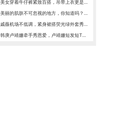
美女穿着牛仔裤紧致百搭，吊带上衣更是小巧迷人
美丽的肌肤不可忽视的地方，你知道吗？护肤需要养成哪些好习惯？
戚薇机场不低调，紧身裙搭荧光绿外套秀美腿，背帽子包时髦又个性
韩庚卢靖姗牵手秀恩爱，卢靖姗短发短T，酷感十足，大嘴印花亮了