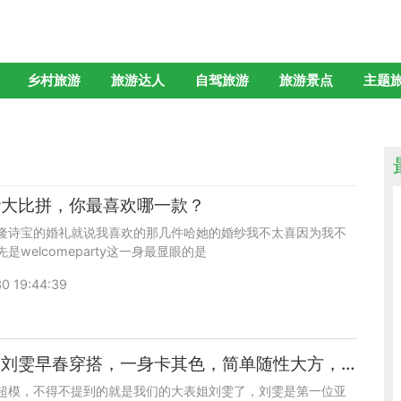
乡村旅游
旅游达人
自驾旅游
旅游景点
主题
纱大比拼，你最喜欢哪一款？
隆诗宝的婚礼就说我喜欢的那几件哈她的婚纱我不太喜因为我不
是welcomeparty这一身最显眼的是
0 19:44:39
维密超模刘雯早春穿搭，一身卡其色，简单随性大方，满满春天气息
超模，不得不提到的就是我们的大表姐刘雯了，刘雯是第一位亚