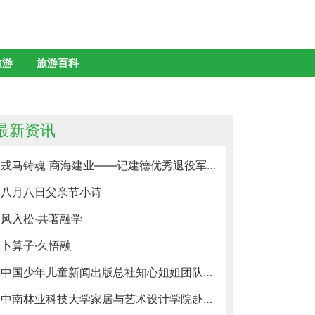
旅游
旅游百科
最新资讯
戎马铸魂 商海建业——记建德优秀退役军人企业家程闪
八月八日父亲节小诗
风入松·共著融学
卜算子·久悟融
中国少年儿童新闻出版总社知心姐姐团队莅临旗帜少年总部基地考察交流
中南林业科技大学家居与艺术设计学院赴龙山惹巴拉开展“三下乡”实践活动