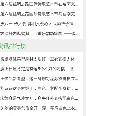
第六届丝绸之路国际诗歌艺术节在哈萨克斯坦阿拉木图圆满落幕
第六届丝绸之路国际诗歌艺术节乌兹别克斯坦分会场圆满举办
庆八一 传大爱 郭明义爱心团队沟帮子福全团队举办十周年公益慈善晚会
方泽轩内凤鸣归 五重乐韵颂家国 ——凤还巢五重奏北京艺术空间落地地坛公园方泽轩音乐会圆满举办
资讯排行榜
袁姗姗健美型身材太耐打，卫衣宽松太休闲，搭配它感觉要跑起来
脸上长痘肯定是有这6个不好的习惯，很多人天天在犯，还不改
王俊凯新造型，这一身铆钉流苏双拼皮衣太帅，摇滚范儿十足
刘诗诗这身材绝了，白色上衣配半身裙，当了妈妈的她依然魅力十足
宋茜真是气质女神，穿牛仔外套搭配白色半身裙，秒变成初恋女友
31岁的黄英气质全开，穿一字肩白色上衣配黑色半身裙，大气又高贵