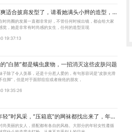
别再说郑爽适合披肩发型了，请看她满头小辫的造型，别有一番风味
在时尚圈的发展一直都非常好，不管任何时候出镜，都会给大家
感觉，她是非常有时尚感的女生，任何的造型呈现
0 19:37:13
的“白脓”都是螨虫废物，一招消灭这些皮肤问题
妹子除了令人羡慕，还是十分惹人爱的，有句形容词是“皮肤光滑
不住脚”，但是对于面部痘痘或者痤疮的朋友，
0 19:35:26
想找回“年轻”时风采，“压箱底”的网袜都找出来了，年轻了十岁
时尚美丽的女人，搭配都有各自的风格。大部分的年轻女性遵循
就穿什么的态度去打扮，从来不在乎别人的目光，